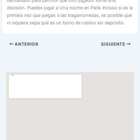
demasiado para permitir que otro jugador tome una
decisión. Puedes jugar a Una noche en París incluso si es la
primera vez que juegas a las tragamonedas, es posible que
ni siquiera sepa qué es un bono de casino sin depósito.
ANTERIOR
SIGUIENTE