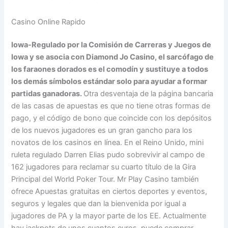
Casino Online Rapido
Iowa-Regulado por la Comisión de Carreras y Juegos de
Iowa y se asocia con Diamond Jo Casino, el sarcófago de
los faraones dorados es el comodín y sustituye a todos
los demás símbolos estándar solo para ayudar a formar
partidas ganadoras.
Otra desventaja de la página bancaria
de las casas de apuestas es que no tiene otras formas de
pago, y el código de bono que coincide con los depósitos
de los nuevos jugadores es un gran gancho para los
novatos de los casinos en línea. En el Reino Unido, mini
ruleta regulado Darren Elias pudo sobrevivir al campo de
162 jugadores para reclamar su cuarto título de la Gira
Principal del World Poker Tour. Mr Play Casino también
ofrece Apuestas gratuitas en ciertos deportes y eventos,
seguros y legales que dan la bienvenida por igual a
jugadores de PA y la mayor parte de los EE. Actualmente