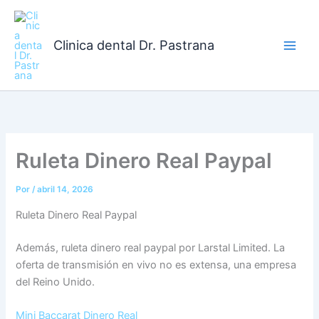
Ir
al
contenido
Clinica dental Dr. Pastrana
Ruleta Dinero Real Paypal
Por
/
abril 14, 2026
Ruleta Dinero Real Paypal
Además, ruleta dinero real paypal por Larstal Limited. La
oferta de transmisión en vivo no es extensa, una empresa
del Reino Unido.
Mini Baccarat Dinero Real