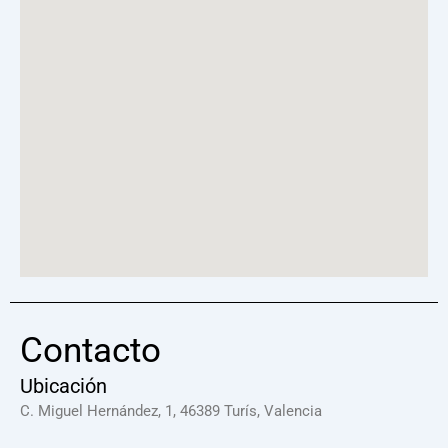
Contacto
Ubicación
C. Miguel Hernández, 1, 46389 Turís, Valencia