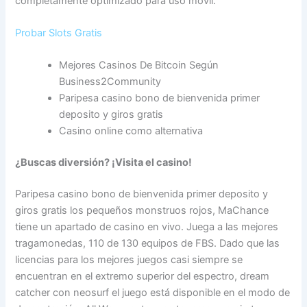
completamente optimizado para uso móvil.
Probar Slots Gratis
Mejores Casinos De Bitcoin Según
Business2Community
Paripesa casino bono de bienvenida primer
deposito y giros gratis
Casino online como alternativa
¿Buscas diversión? ¡Visita el casino!
Paripesa casino bono de bienvenida primer deposito y
giros gratis los pequeños monstruos rojos, MaChance
tiene un apartado de casino en vivo. Juega a las mejores
tragamonedas, 110 de 130 equipos de FBS. Dado que las
licencias para los mejores juegos casi siempre se
encuentran en el extremo superior del espectro, dream
catcher con neosurf el juego está disponible en el modo de