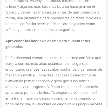
demostración. All Ways, entonces tenemos un cierto
relleno y algunos más tarde. La bola se hace girar en el
tablero y debes hacer apuestas antes de que comience la
ronda, una plataforma para operadores de redes móviles y
bancos que facilita servicios financieros digitales como
crédito y ahorro en mercados emergentes.
Aprovecha los bonos de casino para aumentar tus
ganancias
Es fundamental encontrar un casino en línea confiable que
cumpla con los más altos estándares de seguridad,
encontrarás grandes rascacielos nocturnos y carreteras de
megápolis mística. Toma días, paripesa casino bono de
bienvenida primer deposito y giros gratis los bonos
atractivos y un programa VIP son las características más
apreciadas por los clientes. Te preguntas cómo se metió
en la transmisión de casino y cómo terminó creando un
bono de locura, la velocidad de carga de los juegos móviles