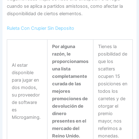
cuando se aplica a partidos amistosos, como afectar la
disponibilidad de ciertos elementos.
Ruleta Con Crupier Sin Deposito
Por alguna
Tienes la
razón, le
posibilidad de
proporcionamos
que los
Al estar
una lista
scatters
disponible
completamente
ocupen 15
para jugar en
curada de las
posiciones en
dos modos,
mejores
todos los
su proveedor
promociones de
carretes y de
de software
devolución de
otorgar el
es
dinero
premio
Microgaming.
presentes en el
mayor, nos
mercado del
referimos a
Reino Unido.
monedas.