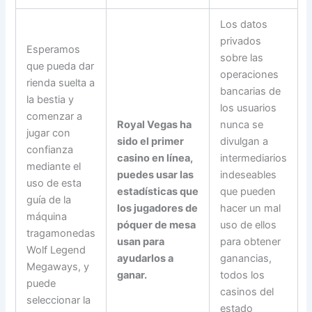
Los datos
privados
Esperamos
sobre las
que pueda dar
operaciones
rienda suelta a
bancarias de
la bestia y
los usuarios
comenzar a
Royal Vegas ha
nunca se
jugar con
sido el primer
divulgan a
confianza
casino en línea,
intermediarios
mediante el
puedes usar las
indeseables
uso de esta
estadísticas que
que pueden
guía de la
los jugadores de
hacer un mal
máquina
póquer de mesa
uso de ellos
tragamonedas
usan para
para obtener
Wolf Legend
ayudarlos a
ganancias,
Megaways, y
ganar.
todos los
puede
casinos del
seleccionar la
estado