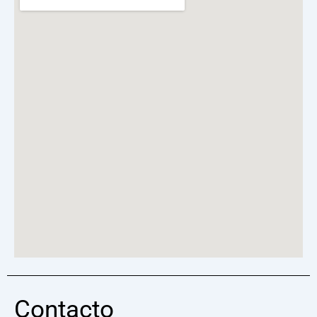
Contacto